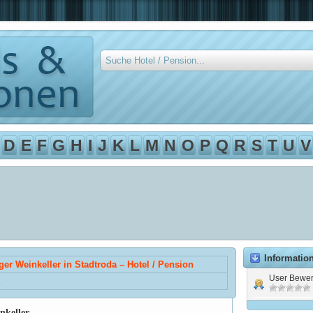
D
E
F
G
H
I
J
K
L
M
N
O
P
Q
R
S
T
U
V
Informatio
ger Weinkeller in Stadtroda – Hotel / Pension
User Bewer
nkeller