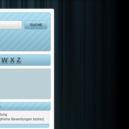
W
X
Z
n
tung
(Keine Bewertungen bisher)