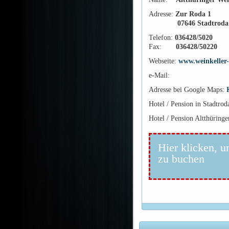
Adresse:
Zur Roda 1
07646 Stadtroda
Telefon:
036428/5020
Fax:
036428/50220
Webseite:
www.weinkeller-
e-Mail:
Adresse bei Google Maps:
Hotel / Pension in Stadtro
Hotel / Pension Altthüringe
Hier klicken, u
zu buchen