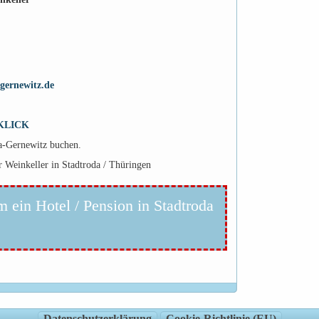
gernewitz.de
KLICK
da-Gernewitz buchen.
r Weinkeller in Stadtroda / Thüringen
m ein Hotel / Pension in Stadtroda
Datenschutzerklärung
Cookie-Richtlinie (EU)