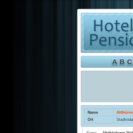
A
B
C
Name
Altthürin
Ort
Stadtroda
Name:
Altthüringer Wei