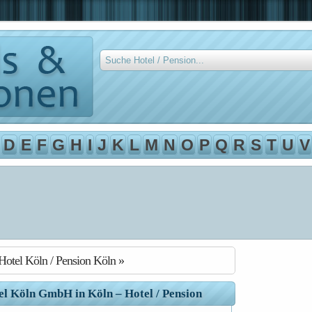
D
E
F
G
H
I
J
K
L
M
N
O
P
Q
R
S
T
U
V
Hotel Köln / Pension Köln »
el Köln GmbH in Köln – Hotel / Pension