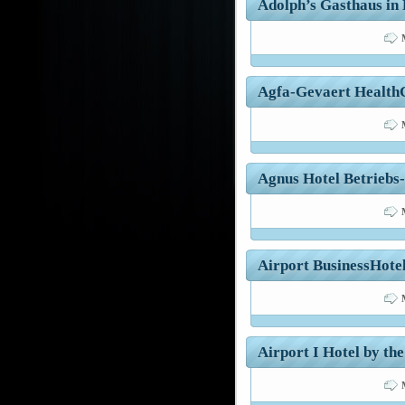
Adolph’s Gasthaus in 
Agfa-Gevaert HealthCa
Agnus Hotel Betriebs
Airport BusinessHote
Airport I Hotel by the