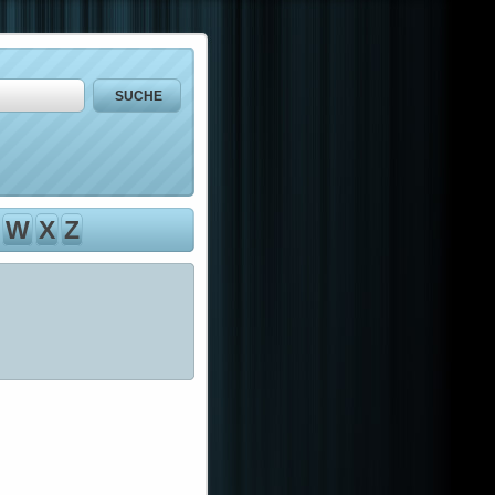
W
X
Z