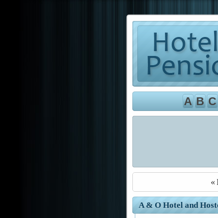
A
B
C
« 
A & O Hotel and Host