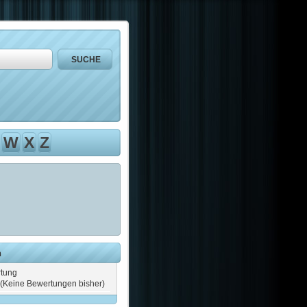
W
X
Z
n
tung
(Keine Bewertungen bisher)