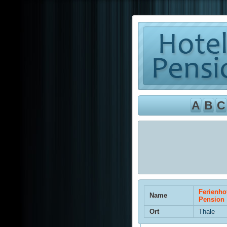
A
B
C
Ferienho
Name
Pension
Ort
Thale