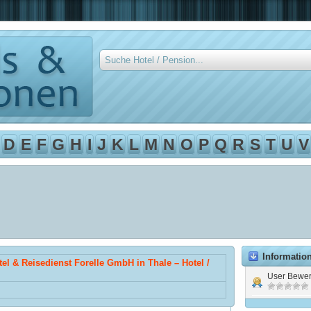
D
E
F
G
H
I
J
K
L
M
N
O
P
Q
R
S
T
U
V
Informatio
tel & Reisedienst Forelle GmbH in Thale – Hotel /
User Bewer