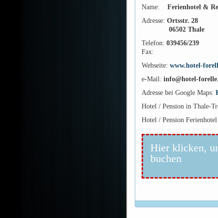
Name:
Ferienhotel & R
Adresse:
Ortsstr. 28
06502 Thale
Telefon:
039456/239
Fax:
Webseite:
www.hotel-forel
e-Mail:
info@hotel-forelle
Adresse bei Google Maps:
Hotel / Pension in Thale-T
Hotel / Pension Ferienhote
Hier klicken, u
buchen