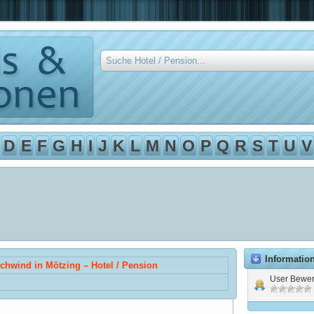
D
E
F
G
H
I
J
K
L
M
N
O
P
Q
R
S
T
U
V
Informatio
chwind in Mötzing – Hotel / Pension
User Bewer