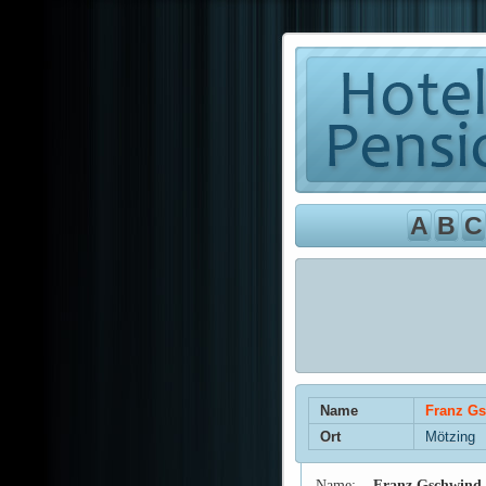
A
B
C
Name
Franz Gs
Ort
Mötzing
Name:
Franz Gschwind