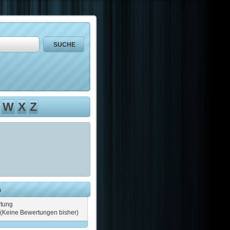
W
X
Z
n
tung
(Keine Bewertungen bisher)