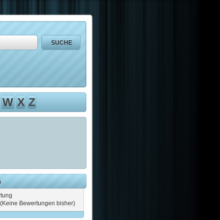
W
X
Z
n
tung
(Keine Bewertungen bisher)