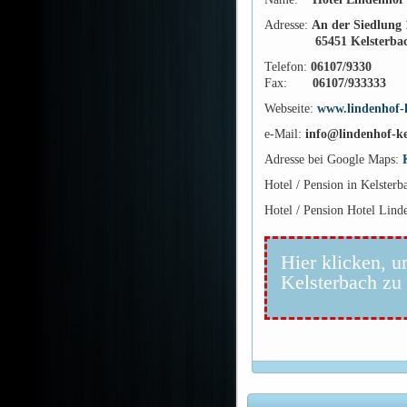
Adresse:
An der Siedlung 
65451 Kelsterba
Telefon:
06107/9330
Fax:
06107/933333
Webseite:
www.lindenhof-k
e-Mail:
info@lindenhof-ke
Adresse bei Google Maps:
Hotel / Pension in Kelsterb
Hotel / Pension Hotel Lind
Hier klicken, u
Kelsterbach zu