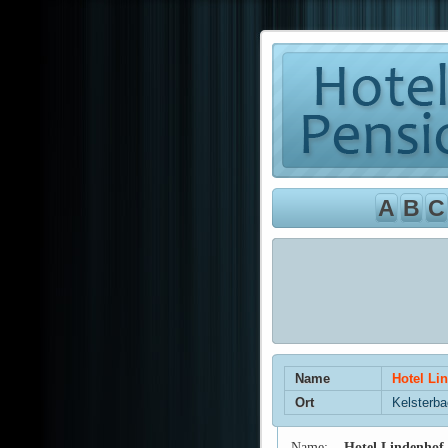
A
B
C
Name
Hotel Li
Ort
Kelsterb
Name:
Hotel Lindenhof