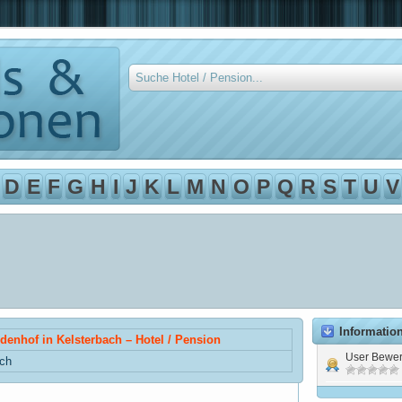
D
E
F
G
H
I
J
K
L
M
N
O
P
Q
R
S
T
U
V
Informatio
ndenhof in Kelsterbach – Hotel / Pension
User Bewer
ach