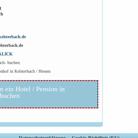
1
ch
elsterbach.de
lsterbach.de
KLICK
ach- buchen.
enhof in Kelsterbach / Hessen
m ein Hotel / Pension in
 buchen
Datenschutzerklärung
Cookie-Richtlinie (EU)