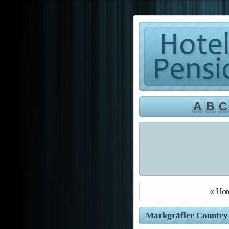
A
B
C
« Hot
Markgräfler Country C