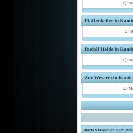
Me
Pfaffenkeller in Kand
M
Rudolf Heide in Kande
Me
Zur Weserei in Kander
Me
Hotels & Pensionen in Deutschl