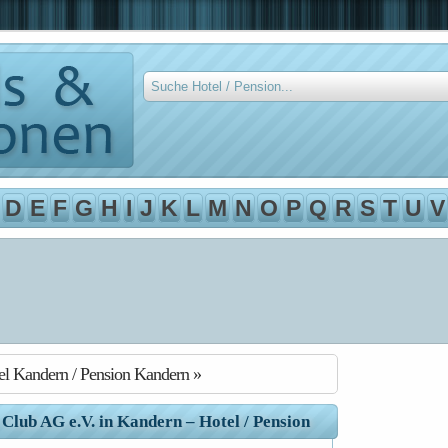
D
E
F
G
H
I
J
K
L
M
N
O
P
Q
R
S
T
U
V
el Kandern / Pension Kandern »
lub AG e.V. in Kandern – Hotel / Pension