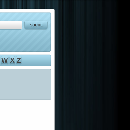
W
X
Z