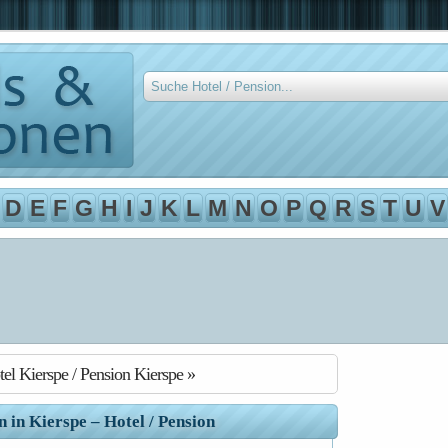
D
E
F
G
H
I
J
K
L
M
N
O
P
Q
R
S
T
U
V
el Kierspe / Pension Kierspe »
n in Kierspe – Hotel / Pension