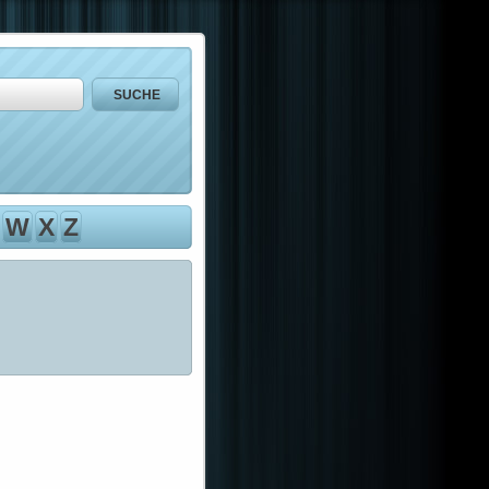
W
X
Z