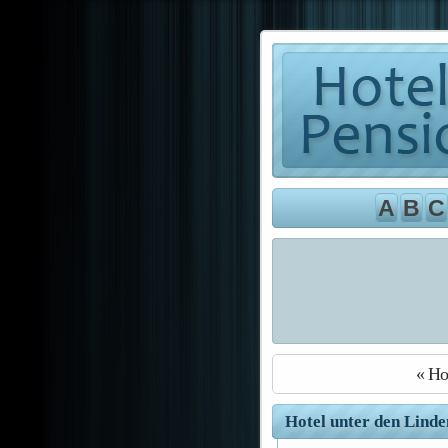
A
B
C
« Hot
Hotel unter den Linde