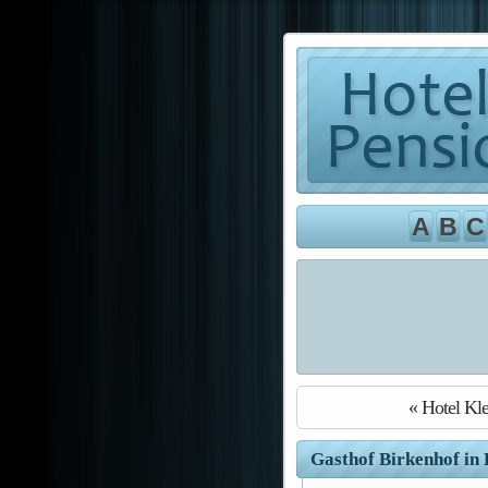
A
B
C
« Hotel Kle
Gasthof Birkenhof in 