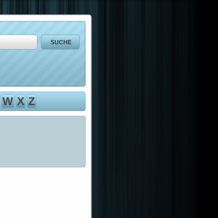
W
X
Z