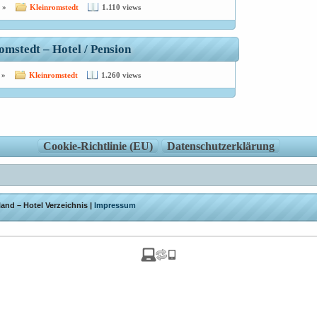
 »
Kleinromstedt
1.110 views
romstedt – Hotel / Pension
 »
Kleinromstedt
1.260 views
Cookie-Richtlinie (EU)
Datenschutzerklärung
and – Hotel Verzeichnis |
Impressum