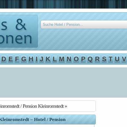
D
E
F
G
H
I
J
K
L
M
N
O
P
Q
R
S
T
U
V
inromstedt / Pension Kleinromstedt »
Kleinromstedt – Hotel / Pension