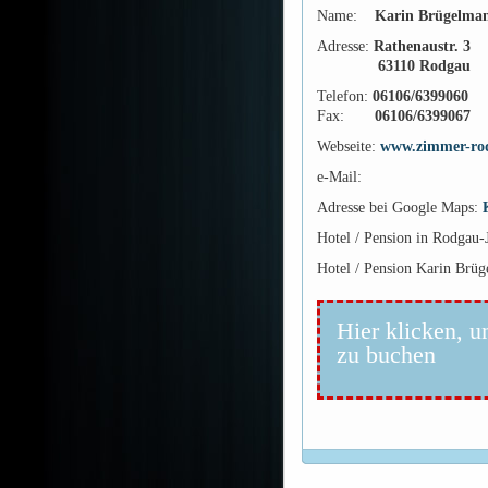
Name:
Karin Brügelma
Adresse:
Rathenaustr. 3
63110 Rodgau
Telefon:
06106/6399060
Fax:
06106/6399067
Webseite:
www.zimmer-ro
e-Mail:
Adresse bei Google Maps:
Hotel / Pension in Rodgau
Hotel / Pension Karin Brü
Hier klicken, u
zu buchen