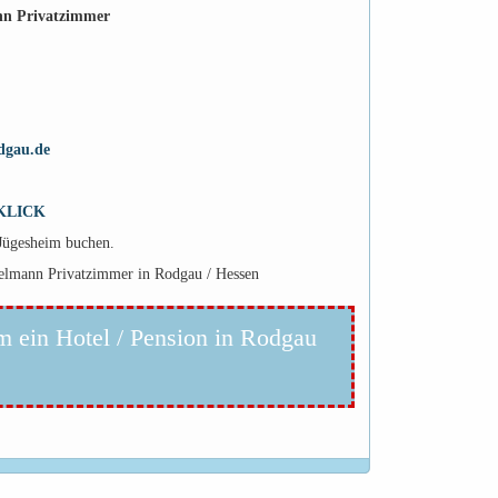
nn Privatzimmer
dgau.de
KLICK
-Jügesheim buchen.
gelmann Privatzimmer in Rodgau / Hessen
m ein Hotel / Pension in Rodgau