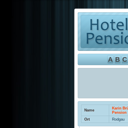
A
B
C
Karin Br
Name
Pension
Ort
Rodgau