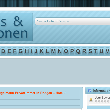
D
E
F
G
H
I
J
K
L
M
N
O
P
Q
R
S
T
U
V
Informatio
ügelmann Privatzimmer in Rodgau – Hotel /
User Bewer