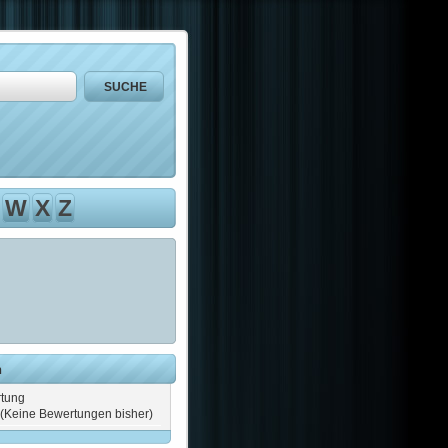
W
X
Z
n
tung
(Keine Bewertungen bisher)