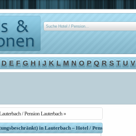
D
E
F
G
H
I
J
K
L
M
N
O
P
Q
R
S
T
U
V
Lauterbach / Pension Lauterbach »
ungsbeschränkt) in Lauterbach – Hotel / Pension