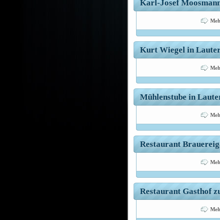
Karl-Josef Moosmann 
Meh
Kurt Wiegel in Lauter
Meh
Mühlenstube in Lauter
Meh
Restaurant Brauereiga
Meh
Restaurant Gasthof zu
Meh