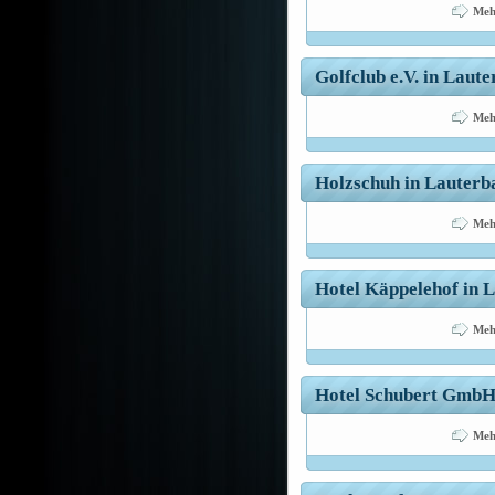
Meh
Golfclub e.V. in Laute
Meh
Holzschuh in Lauterba
Meh
Hotel Käppelehof in L
Meh
Hotel Schubert GmbH 
Meh