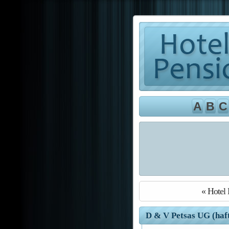
A
B
C
« Hotel 
D & V Petsas UG (haft