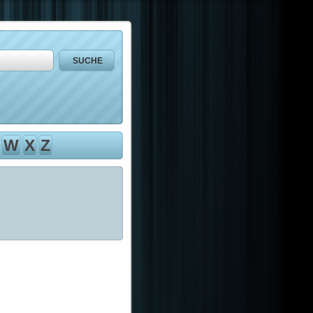
W
X
Z