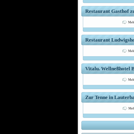
Restaurant Gasthof zu
Meh
Restaurant Ludwigshof
Meh
Vitalu. Wellneßhotel 
Meh
Zur Tenne in Lauterba
Meh