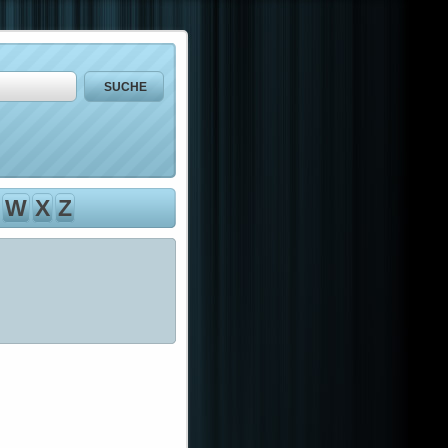
W
X
Z