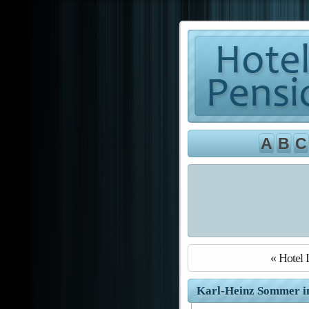
A
B
C
« Hotel 
Karl-Heinz Sommer in