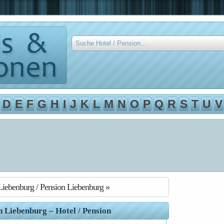
D
E
F
G
H
I
J
K
L
M
N
O
P
Q
R
S
T
U
V
Liebenburg / Pension Liebenburg »
 Liebenburg – Hotel / Pension