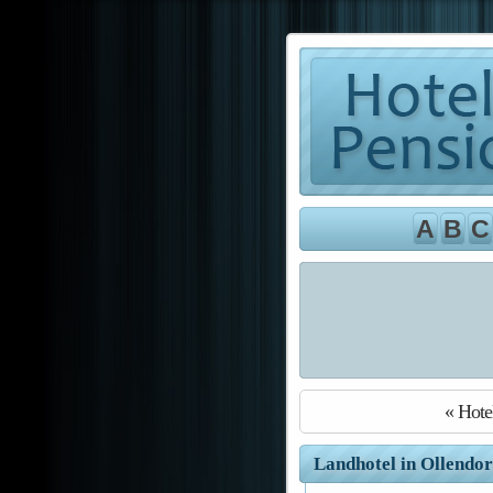
A
B
C
« Hote
Landhotel in Ollendor