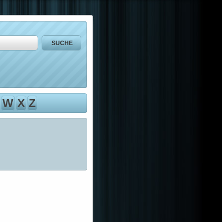
W
X
Z