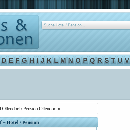
D
E
F
G
H
I
J
K
L
M
N
O
P
Q
R
S
T
U
V
l Ollendorf / Pension Ollendorf »
f – Hotel / Pension