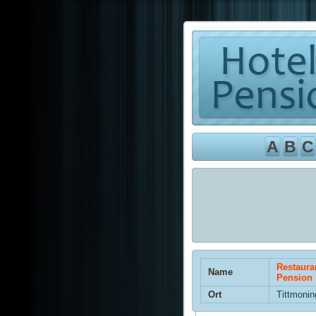
A
B
C
Restaura
Name
Pension
Ort
Tittmonin