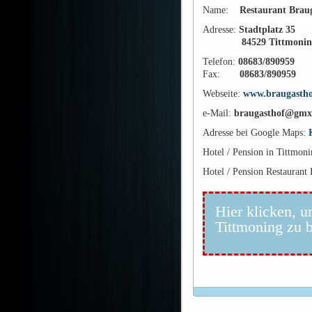
Name:
Restaurant Braug
Adresse:
Stadtplatz 35
84529 Tittmoni
Telefon:
08683/890959
Fax:
08683/890959
Webseite:
www.braugastho
e-Mail:
braugasthof@gmx
Adresse bei Google Maps:
Hotel / Pension in Tittmon
Hotel / Pension Restaurant 
Hier klicken, u
Tittmoning zu 