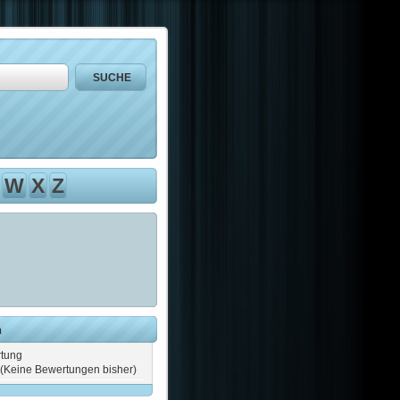
W
X
Z
n
tung
(Keine Bewertungen bisher)