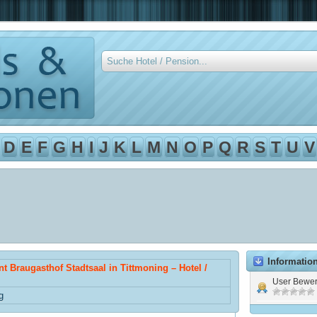
D
E
F
G
H
I
J
K
L
M
N
O
P
Q
R
S
T
U
V
Informatio
nt Braugasthof Stadtsaal in Tittmoning – Hotel /
User Bewer
g