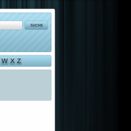
W
X
Z