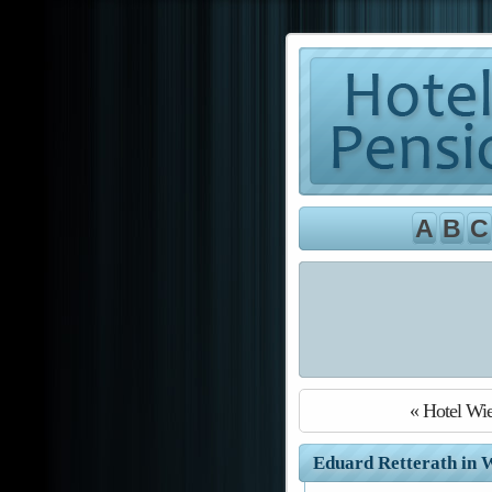
A
B
C
« Hotel Wi
Eduard Retterath in W