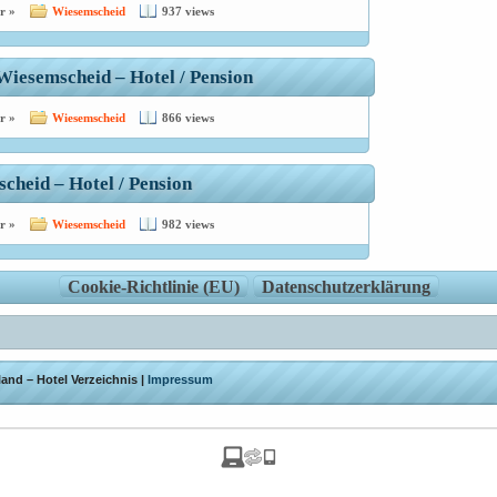
r »
Wiesemscheid
937 views
Wiesemscheid – Hotel / Pension
r »
Wiesemscheid
866 views
scheid – Hotel / Pension
r »
Wiesemscheid
982 views
Cookie-Richtlinie (EU)
Datenschutzerklärung
and – Hotel Verzeichnis |
Impressum