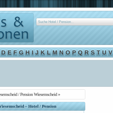
D
E
F
G
H
I
J
K
L
M
N
O
P
Q
R
S
T
U
V
esemscheid / Pension Wiesemscheid »
iesemscheid – Hotel / Pension