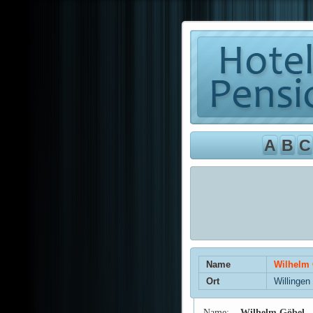
A
B
C
Name
Wilhelm 
Ort
Willingen
Name:
Wilhelm Göbel