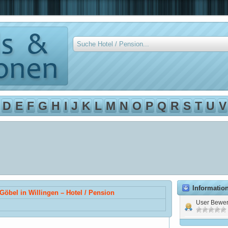
D
E
F
G
H
I
J
K
L
M
N
O
P
Q
R
S
T
U
V
Informatio
Göbel in Willingen – Hotel / Pension
User Bewer