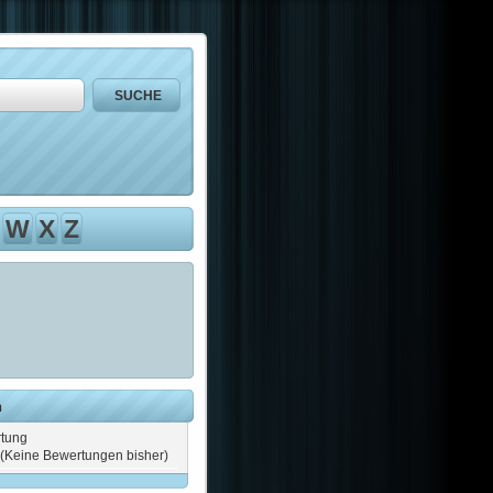
W
X
Z
n
tung
(Keine Bewertungen bisher)