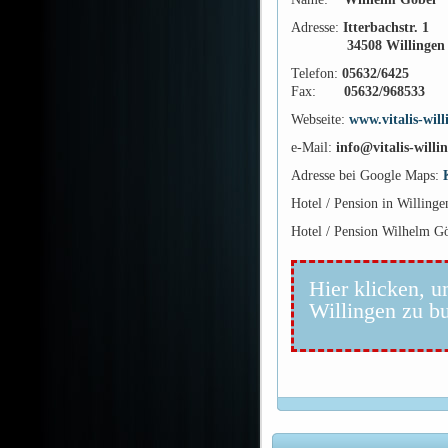
Adresse:
Itterbachstr. 1
34508 Willingen
Telefon:
05632/6425
Fax:
05632/968533
Webseite:
www.vitalis-will
e-Mail:
info@vitalis-willi
Adresse bei Google Maps:
Hotel / Pension in Willing
Hotel / Pension Wilhelm Gö
Hier klicken, u
Willingen zu b