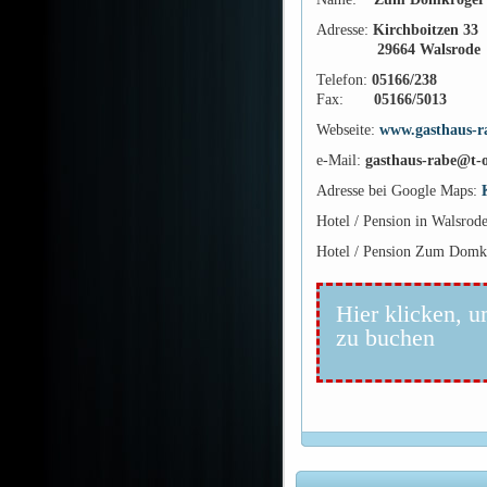
Adresse:
Kirchboitzen 33
29664 Walsrode
Telefon:
05166/238
Fax:
05166/5013
Webseite:
www.gasthaus-r
e-Mail:
gasthaus-rabe@t-o
Adresse bei Google Maps:
Hotel / Pension in Walsrod
Hotel / Pension Zum Domkr
Hier klicken, u
zu buchen