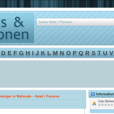
D
E
F
G
H
I
J
K
L
M
N
O
P
Q
R
S
T
U
V
Informatio
röger in Walsrode – Hotel / Pension
User Bewer