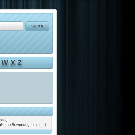
W
X
Z
n
tung
(Keine Bewertungen bisher)