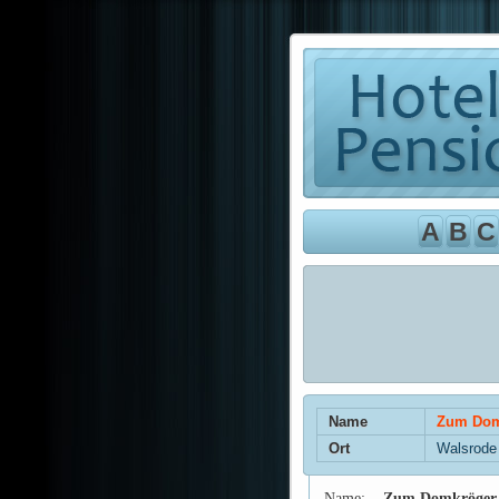
A
B
C
Name
Zum Domk
Ort
Walsrode
Name:
Zum Domkröger