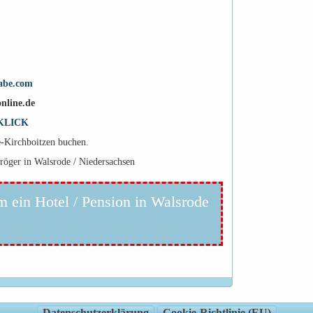
abe.com
nline.de
KLICK
e-Kirchboitzen buchen.
öger in Walsrode / Niedersachsen
m ein Hotel / Pension in Walsrode
Datenschutzerklärung
Cookie-Richtlinie (EU)