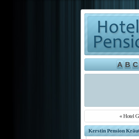
A
B
C
« Hotel G
Kerstin Pension Kräut