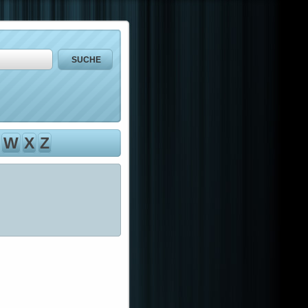
W
X
Z