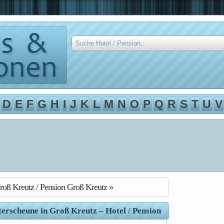
D
E
F
G
H
I
J
K
L
M
N
O
P
Q
R
S
T
U
V
roß Kreutz / Pension Groß Kreutz »
erscheune in Groß Kreutz – Hotel / Pension