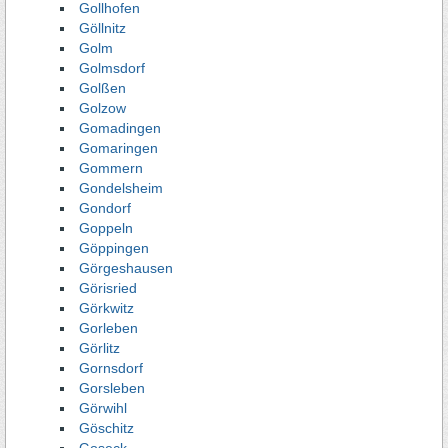
Gollhofen
Göllnitz
Golm
Golmsdorf
Golßen
Golzow
Gomadingen
Gomaringen
Gommern
Gondelsheim
Gondorf
Goppeln
Göppingen
Görgeshausen
Görisried
Görkwitz
Gorleben
Görlitz
Gornsdorf
Gorsleben
Görwihl
Göschitz