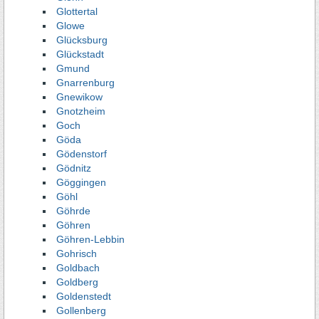
Glottertal
Glowe
Glücksburg
Glückstadt
Gmund
Gnarrenburg
Gnewikow
Gnotzheim
Goch
Göda
Gödenstorf
Gödnitz
Göggingen
Göhl
Göhrde
Göhren
Göhren-Lebbin
Gohrisch
Goldbach
Goldberg
Goldenstedt
Gollenberg