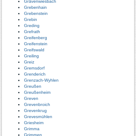
Grävenwiesbach
Grebenhain
Grebenstein
Grebin
Greding
Grefrath
Greifenberg
Greifenstein
Greifswald
Greiling
Greiz
Gremsdorf
Grenderich
Grenzach-Wyhlen
Greußen
Greußenheim
Greven
Grevenbroich
Grevenkrug
Grevesmühlen
Griesheim
Grimma
Grimmen