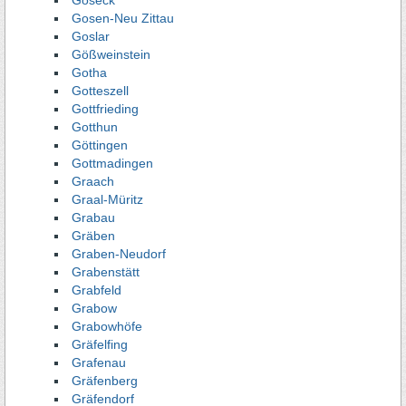
Goseck
Gosen-Neu Zittau
Goslar
Gößweinstein
Gotha
Gotteszell
Gottfrieding
Gotthun
Göttingen
Gottmadingen
Graach
Graal-Müritz
Grabau
Gräben
Graben-Neudorf
Grabenstätt
Grabfeld
Grabow
Grabowhöfe
Gräfelfing
Grafenau
Gräfenberg
Gräfendorf