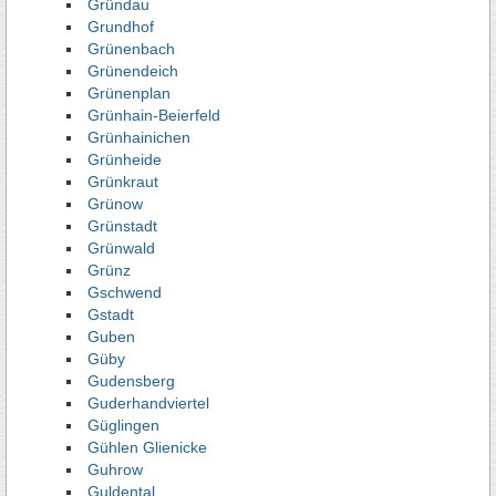
Gründau
Grundhof
Grünenbach
Grünendeich
Grünenplan
Grünhain-Beierfeld
Grünhainichen
Grünheide
Grünkraut
Grünow
Grünstadt
Grünwald
Grünz
Gschwend
Gstadt
Guben
Güby
Gudensberg
Guderhandviertel
Güglingen
Gühlen Glienicke
Guhrow
Guldental