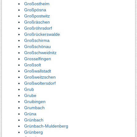
Großostheim
Großpösna
Großpostwitz
Großräschen
Großröhrsdorf
Großrückerswalde
Großschirma
Großschönau
Großschweidnitz
Grosselfingen
Großsolt
Großwallstadt
Großweitzschen
Großwoltersdorf
Grub
Grube
Gruibingen
Grumbach
Grüna
Grünbach
Grünbach-Muldenberg
Grünberg