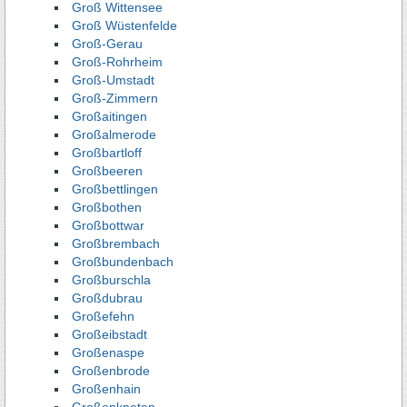
Groß Wittensee
Groß Wüstenfelde
Groß-Gerau
Groß-Rohrheim
Groß-Umstadt
Groß-Zimmern
Großaitingen
Großalmerode
Großbartloff
Großbeeren
Großbettlingen
Großbothen
Großbottwar
Großbrembach
Großbundenbach
Großburschla
Großdubrau
Großefehn
Großeibstadt
Großenaspe
Großenbrode
Großenhain