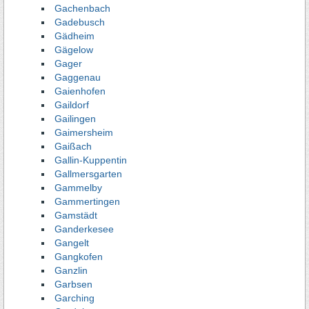
Gachenbach
Gadebusch
Gädheim
Gägelow
Gager
Gaggenau
Gaienhofen
Gaildorf
Gailingen
Gaimersheim
Gaißach
Gallin-Kuppentin
Gallmersgarten
Gammelby
Gammertingen
Gamstädt
Ganderkesee
Gangelt
Gangkofen
Ganzlin
Garbsen
Garching