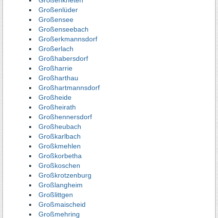
Großenkneten
Großenlüder
Großensee
Großenseebach
Großerkmannsdorf
Großerlach
Großhabersdorf
Großharrie
Großharthau
Großhartmannsdorf
Großheide
Großheirath
Großhennersdorf
Großheubach
Großkarlbach
Großkmehlen
Großkorbetha
Großkoschen
Großkrotzenburg
Großlangheim
Großlittgen
Großmaischeid
Großmehring