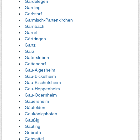
Gardelegen
Garding
Garlstorf
Garmisch-Partenkirchen
Garnbach
Garrel
Gärtringen
Gartz
Garz
Gatersleben
Gattendorf
Gau-Algesheim
Gau-Bickelheim
Gau-Bischofsheim
Gau-Heppenheim
Gau-Odernheim
Gauersheim
Gäufelden
Gaukönigshofen
Gaußig
Gauting
Gebroth
Gebsattel