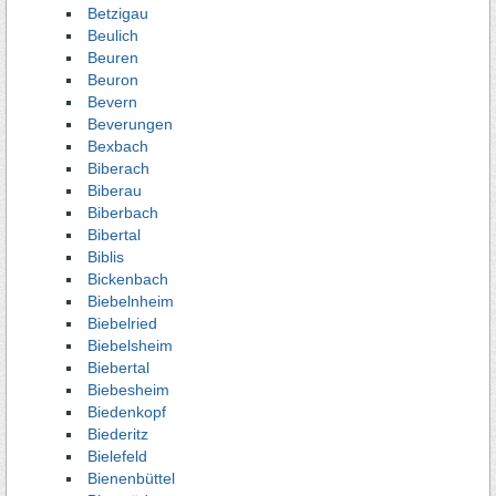
Betzigau
Beulich
Beuren
Beuron
Bevern
Beverungen
Bexbach
Biberach
Biberau
Biberbach
Bibertal
Biblis
Bickenbach
Biebelnheim
Biebelried
Biebelsheim
Biebertal
Biebesheim
Biedenkopf
Biederitz
Bielefeld
Bienenbüttel