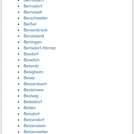
Bernsbach
Bernsdorf
Bernstadt
Berschweiler
Berßel
Bersenbrück
Bersteland
Bertingen
Bertsdorf-Hörnitz
Besdorf
Beselich
Beseritz
Besigheim
Besitz
Bessenbach
Bestensee
Bestwig
Betteldorf
Betten
Betzdorf
Betzendorf
Betzenstein
Betzenweiler