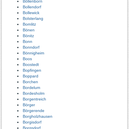
Böllenborn
Bollendorf
Bollewick
Bolsterlang
Bomlitz
Bönen
Bönitz
Bonn
Bonndorf
Bönnigheim
Boos
Boostedt
Bopfingen
Boppard
Borchen
Bordelum
Bordesholm
Borgentreich
Börger
Börgerende
Borgholzhausen
Borgisdorf
Borgsdorf