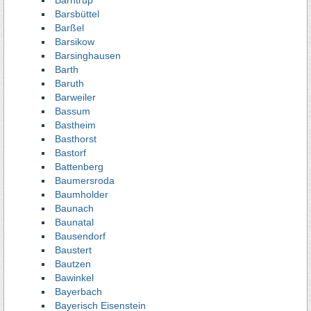
Barntrup
Barsbüttel
Barßel
Barsikow
Barsinghausen
Barth
Baruth
Barweiler
Bassum
Bastheim
Basthorst
Bastorf
Battenberg
Baumersroda
Baumholder
Baunach
Baunatal
Bausendorf
Baustert
Bautzen
Bawinkel
Bayerbach
Bayerisch Eisenstein