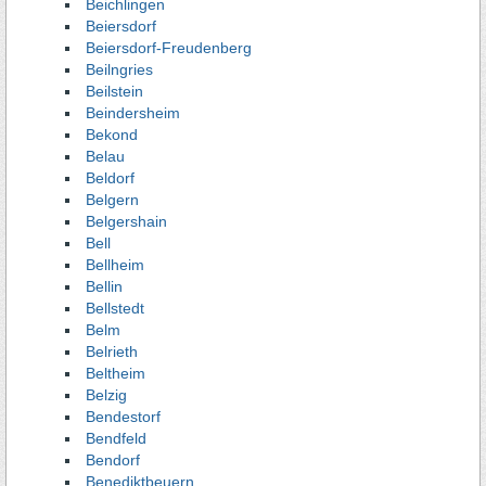
Beichlingen
Beiersdorf
Beiersdorf-Freudenberg
Beilngries
Beilstein
Beindersheim
Bekond
Belau
Beldorf
Belgern
Belgershain
Bell
Bellheim
Bellin
Bellstedt
Belm
Belrieth
Beltheim
Belzig
Bendestorf
Bendfeld
Bendorf
Benediktbeuern