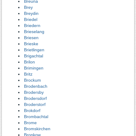
Breuna
Brey
Breydin
Briedel
Briedern
Brieselang
Briesen
Brieske
Brietlingen
Brigachtal
Brilon
Brimingen
Britz
Brockum
Brodenbach
Brodersby
Brodersdorf
Broderstorf
Brokdorf
Brombachtal
Brome
Bromskirchen
Bronkow