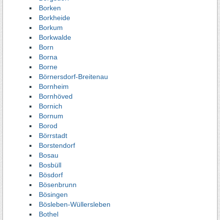
Borken
Borkheide
Borkum
Borkwalde
Born
Borna
Borne
Börnersdorf-Breitenau
Bornheim
Bornhöved
Bornich
Bornum
Borod
Börrstadt
Borstendorf
Bosau
Bosbüll
Bösdorf
Bösenbrunn
Bösingen
Bösleben-Wüllersleben
Bothel