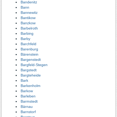
Bandenitz
Bann
Bannewitz
Bantikow
Banzkow
Barbelroth
Barbing
Barby
Barchfeld
Barenburg
Bärenstein
Bargenstedt
Bargfeld-Stegen
Bargstedt
Bargteheide
Bark
Barkenholm
Barkow
Barleben
Barmstedt
Bärnau
Barnstorf