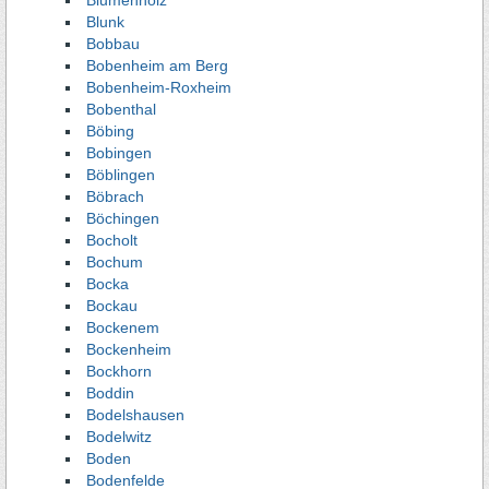
Blumenholz
Blunk
Bobbau
Bobenheim am Berg
Bobenheim-Roxheim
Bobenthal
Böbing
Bobingen
Böblingen
Böbrach
Böchingen
Bocholt
Bochum
Bocka
Bockau
Bockenem
Bockenheim
Bockhorn
Boddin
Bodelshausen
Bodelwitz
Boden
Bodenfelde