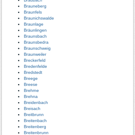
Braubach
Brauneberg
Braunfels
Braunichswalde
Braunlage
Bräunlingen
Braunsbach
Braunsbedra
Braunschweig
Braunweiler
Breckerfeld
Bredenfelde
Bredstedt
Breege
Breese
Brehme
Brehna
Breidenbach
Breisach
Breitbrunn
Breitenbach
Breitenberg
Breitenbrunn