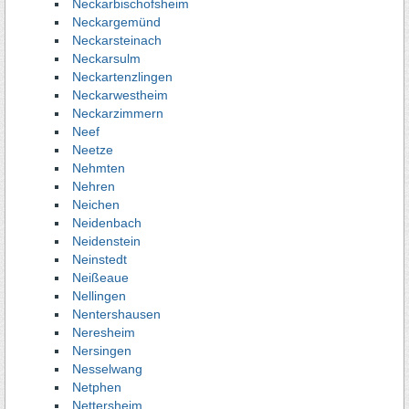
Neckarbischofsheim
Neckargemünd
Neckarsteinach
Neckarsulm
Neckartenzlingen
Neckarwestheim
Neckarzimmern
Neef
Neetze
Nehmten
Nehren
Neichen
Neidenbach
Neidenstein
Neinstedt
Neißeaue
Nellingen
Nentershausen
Neresheim
Nersingen
Nesselwang
Netphen
Nettersheim