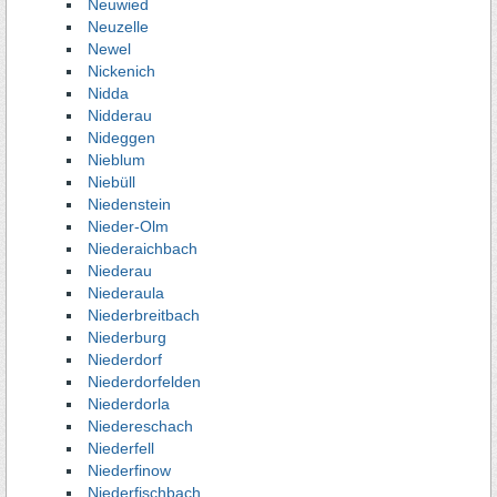
Neuwied
Neuzelle
Newel
Nickenich
Nidda
Nidderau
Nideggen
Nieblum
Niebüll
Niedenstein
Nieder-Olm
Niederaichbach
Niederau
Niederaula
Niederbreitbach
Niederburg
Niederdorf
Niederdorfelden
Niederdorla
Niedereschach
Niederfell
Niederfinow
Niederfischbach