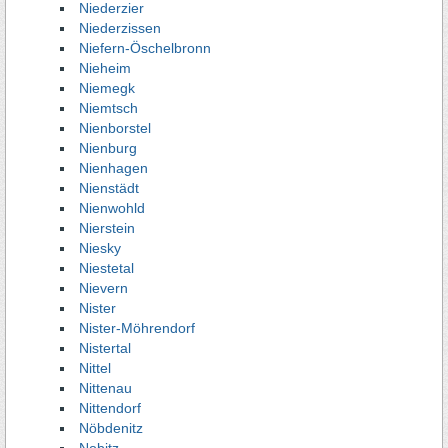
Niederzier
Niederzissen
Niefern-Öschelbronn
Nieheim
Niemegk
Niemtsch
Nienborstel
Nienburg
Nienhagen
Nienstädt
Nienwohld
Nierstein
Niesky
Niestetal
Nievern
Nister
Nister-Möhrendorf
Nistertal
Nittel
Nittenau
Nittendorf
Nöbdenitz