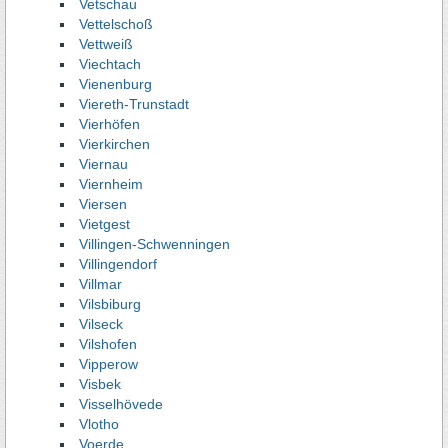
Vetschau
Vettelschoß
Vettweiß
Viechtach
Vienenburg
Viereth-Trunstadt
Vierhöfen
Vierkirchen
Viernau
Viernheim
Viersen
Vietgest
Villingen-Schwenningen
Villingendorf
Villmar
Vilsbiburg
Vilseck
Vilshofen
Vipperow
Visbek
Visselhövede
Vlotho
Voerde