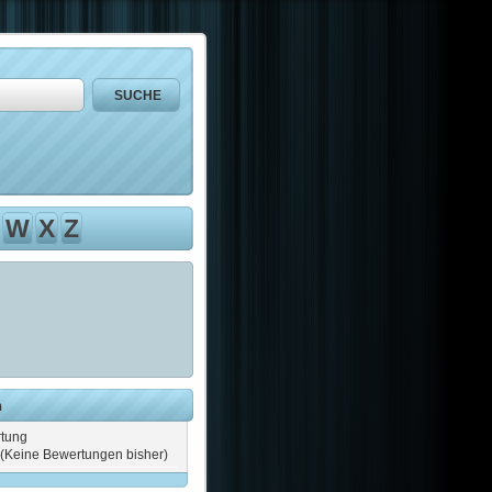
W
X
Z
n
tung
(Keine Bewertungen bisher)