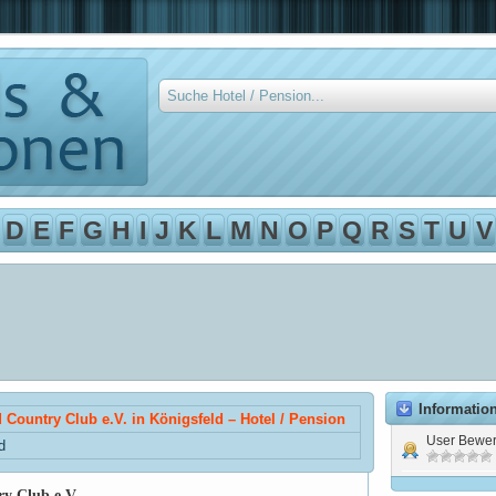
D
E
F
G
H
I
J
K
L
M
N
O
P
Q
R
S
T
U
V
Informatio
d Country Club e.V. in Königsfeld – Hotel / Pension
User Bewer
d
y Club e.V.