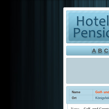
A
B
C
Name
Golf- un
Ort
Königsfel
Name:
Golf- und Countr