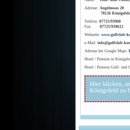
Adresse:
Angelmoos 20
78126 Königsfel
Telefon:
07725/93960
Fax:
07725/939612
Webseite:
www.golfclub-ko
e-Mail:
info@golfclub-koe
Adresse bei Google Maps:
Hotel / Pension in Königsf
Hotel / Pension Golf- und 
Hier klicken, u
Königsfeld zu 