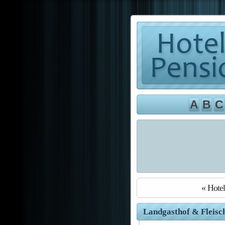
A
B
C
« Hote
Landgasthof & Fleisc