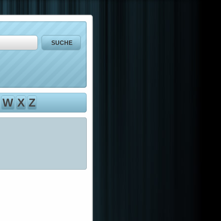
W
X
Z