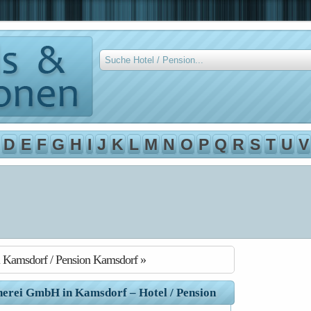
D
E
F
G
H
I
J
K
L
M
N
O
P
Q
R
S
T
U
V
l Kamsdorf / Pension Kamsdorf »
herei GmbH in Kamsdorf – Hotel / Pension