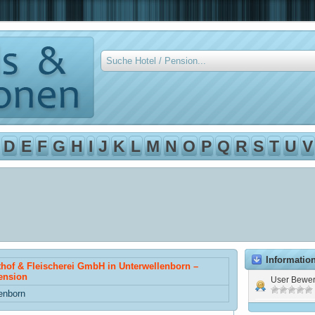
D
E
F
G
H
I
J
K
L
M
N
O
P
Q
R
S
T
U
V
Informatio
hof & Fleischerei GmbH in Unterwellenborn –
Pension
User Bewer
enborn