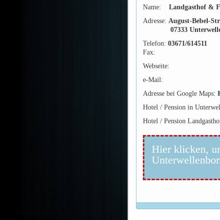
Name:
Landgasthof & F
Adresse:
August-Bebel-Str
07333 Unterwell
Telefon:
03671/614511
Fax:
Webseite:
e-Mail:
Adresse bei Google Maps:
Hotel / Pension in Unterwe
Hotel / Pension Landgasth
Hier klicken, u
Unterwellenbor