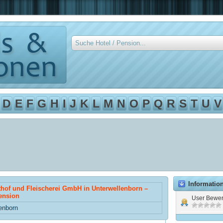
D
E
F
G
H
I
J
K
L
M
N
O
P
Q
R
S
T
U
V
Informatio
hof und Fleischerei GmbH in Unterwellenborn –
Pension
User Bewer
enborn