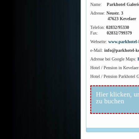
Name:
Parkhotel Galeri
Adresse:
Neustr. 3
47623 Kevelaer
Telefon:
02832/95330
Fax:
02832/799379
Webseite:
www.parkhotel-k
e-Mail:
info@parkhotel-ke
Adresse bei Google Maps:
Hotel / Pension in Kevelae
Hotel / Pension Parkhotel 
Hier klicken, u
zu buchen