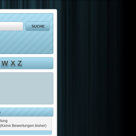
W
X
Z
n
tung
(Keine Bewertungen bisher)