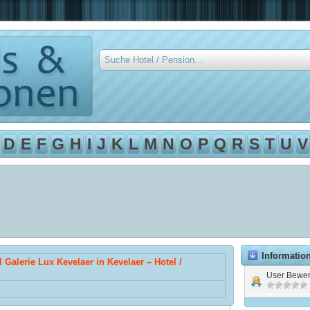
D
E
F
G
H
I
J
K
L
M
N
O
P
Q
R
S
T
U
V
Informatio
 Galerie Lux Kevelaer in Kevelaer – Hotel /
User Bewer