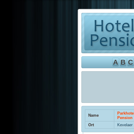
A
B
C
Parkhotel
Name
Pension
Ort
Kevelaer