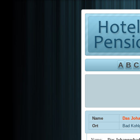
A
B
C
Name
Das Joha
Ort
Bad Kohl
Name:
Das Johannesba