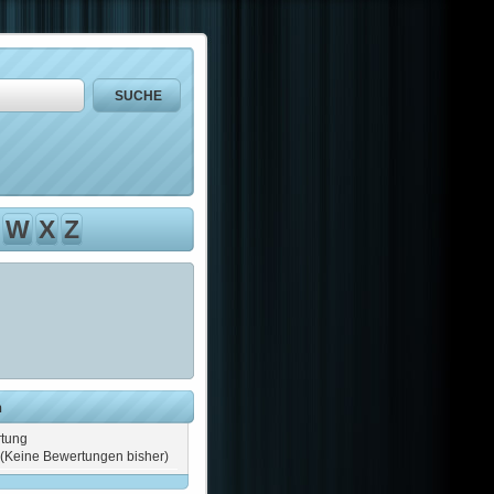
W
X
Z
n
tung
(Keine Bewertungen bisher)