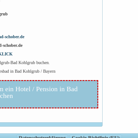
grub
d-schober.de
-schober.de
KLICK
hlgrub-Bad Kohlgrub buchen.
esbad in Bad Kohlgrub / Bayern
m ein Hotel / Pension in Bad
uchen
Datenschutzerklärung
Cookie-Richtlinie (EU)