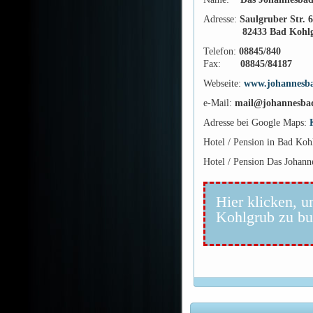
Adresse:
Saulgruber Str. 6
82433 Bad Kohl
Telefon:
08845/840
Fax:
08845/84187
Webseite:
www.johannesba
e-Mail:
mail@johannesbad
Adresse bei Google Maps:
Hotel / Pension in Bad Ko
Hotel / Pension Das Johann
Hier klicken, u
Kohlgrub zu b