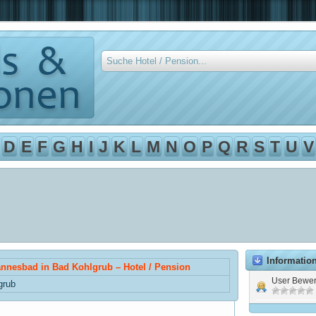
D
E
F
G
H
I
J
K
L
M
N
O
P
Q
R
S
T
U
V
Informatio
nnesbad in Bad Kohlgrub – Hotel / Pension
User Bewer
grub
d