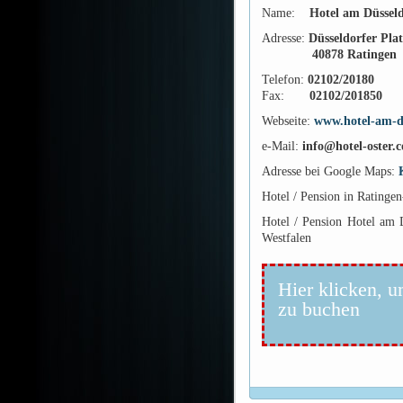
Name:
Hotel am Düsseld
Adresse:
Düsseldorfer Plat
40878 Ratingen
Telefon:
02102/20180
Fax:
02102/201850
Webseite:
www.hotel-am-du
e-Mail:
info@hotel-oster.
Adresse bei Google Maps:
Hotel / Pension in Ratinge
Hotel / Pension Hotel am D
Westfalen
Hier klicken, u
zu buchen