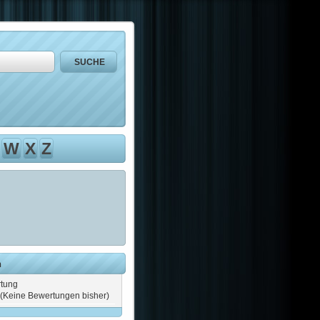
W
X
Z
n
tung
(Keine Bewertungen bisher)