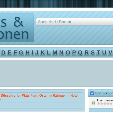
D
E
F
G
H
I
J
K
L
M
N
O
P
Q
R
S
T
U
V
Informatio
 Düsseldorfer Platz Fam. Oster in Ratingen – Hotel
n
User Bewer