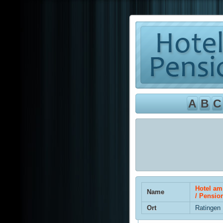
A
B
C
Hotel am
Name
/ Pensio
Ort
Ratingen