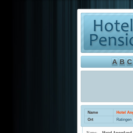
A
B
C
Name
Hotel An
Ort
Ratingen
Name:
Hotel Angerland