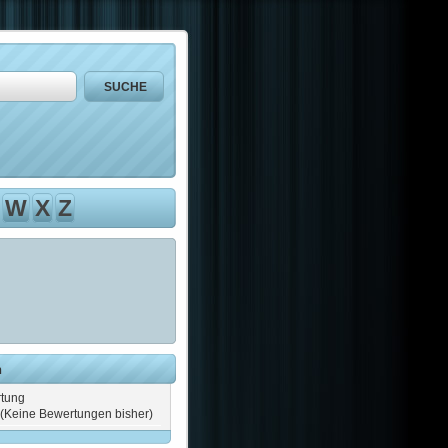
W
X
Z
n
tung
(Keine Bewertungen bisher)