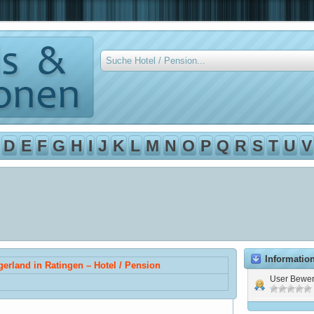
D
E
F
G
H
I
J
K
L
M
N
O
P
Q
R
S
T
U
V
Informatio
gerland in Ratingen – Hotel / Pension
User Bewer