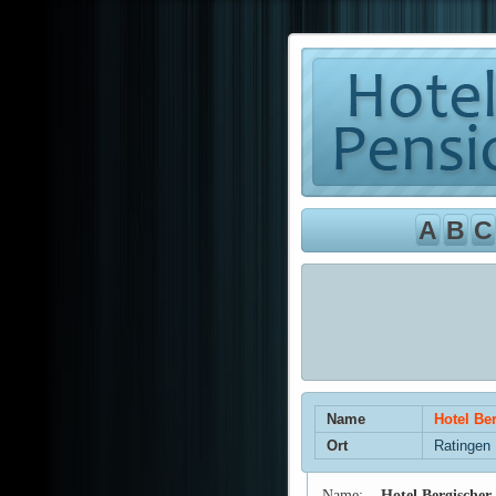
A
B
C
Name
Hotel Be
Ort
Ratingen
Name:
Hotel Bergischer