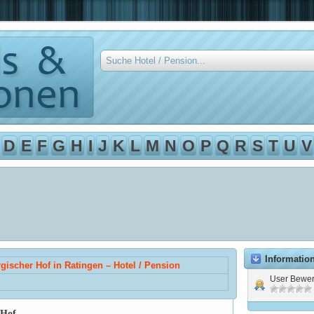
D
E
F
G
H
I
J
K
L
M
N
O
P
Q
R
S
T
U
V
Informatio
rgischer Hof in Ratingen – Hotel / Pension
User Bewer
 Hof