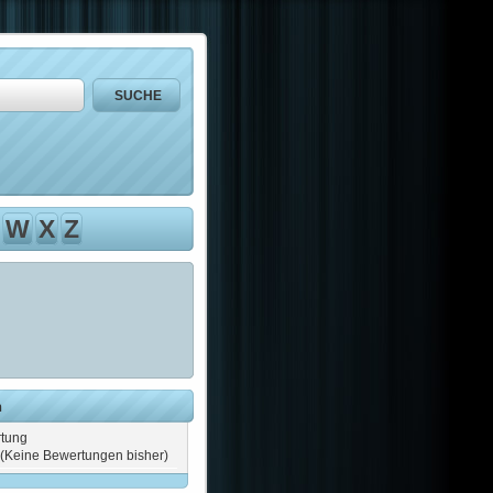
W
X
Z
n
tung
(Keine Bewertungen bisher)