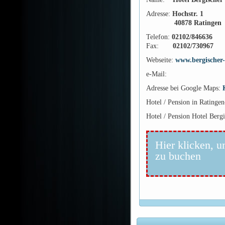
Adresse:
Hochstr. 1
40878 Ratingen
Telefon:
02102/846636
Fax:
02102/730967
Webseite:
www.bergischer-
e-Mail:
Adresse bei Google Maps:
Hotel / Pension in Ratinge
Hotel / Pension Hotel Berg
Hier klicken, u
zu buchen