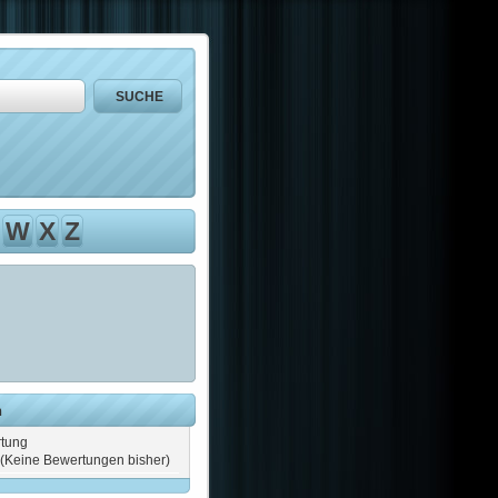
W
X
Z
n
tung
(Keine Bewertungen bisher)