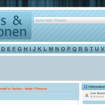
D
E
F
G
H
I
J
K
L
M
N
O
P
Q
R
S
T
U
V
Informatio
bH in Vechta – Hotel / Pension
User Bewer