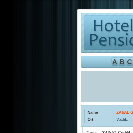
A
B
C
Name
ZA&AL Gm
Ort
Vechta
Name:
ZA&AL GmbH